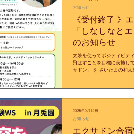
伝え願います。 【イベント詳細
お知らせ
日（土） 主催：ニューロダ
《受付終了 》
人 鼓童文化財団 場所：た
シリテーター・宮﨑正美（
「しなしなとエ
師、橋本弘子（森之宮医療大
のお知らせ
（島外からの参加者） 金額：
（島民/障碍者割2,000円
せ・お申込み】 ・全国か
太鼓を使ってポジティビテ
た。 ・佐
飛ばすことを目標に実施して
サドン」 を さいたまの和
たします！ 小学生以上どな
ン体験」とエクサドンの考
とを学ぶ「エクサドンコース
ます。 太鼓の響きで気持ち
や、人とのつながりを感じて
2025年9月12日
ご参加ください。 開催日： 2
お知らせ
23日（月・祝） 場所： 
ジオすわんど 〒330-911
エクサドン合宿