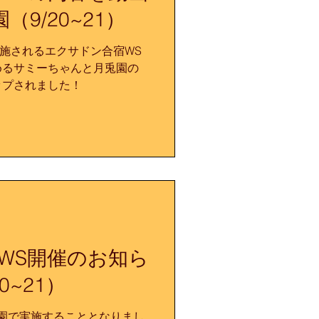
 5F 講師： 宮崎正美（鼓
9/20~21）
太鼓講師） 料金： エクサド
ンコース 36,000円、エクサド
で実施されるエクサドン合宿WS
円 対象： エクサドン体験 小
めるサミーちゃんと月兎園の
護者同伴） エクサドンコー
ップされました！
に参加された方、これまでに
こと
WS開催のお知ら
0~21）
園で実施することとなりまし