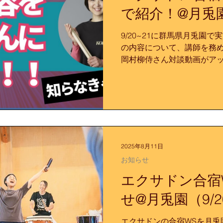
心8 さいたまスーパーアリーナ
で紹介！@月兎園（
童）、米谷友宏（たたこう館
ン体験 3,000円 エクサド
9/20~21に群馬県月兎園
ンファシリテーター30,000
の内容について、講師を務
学生以上（小学生の場合、保
岡村柳侍さん対談動画がア
ス 今回のエクサドン体験
エクサドン体験に参加した
2025年8月11日
お知らせ
エクサドン合宿
せ@月兎園（9/2
エクサドンの合宿WSを月兎