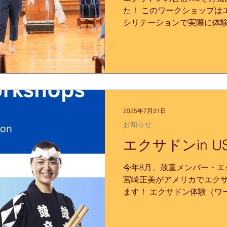
た！ このワークショップは
シリテーションで実際に体
て、その魅力を感じ、学ん
れます。 エクサドンに興味
たいという方は是非ご...
2025年7月31日
お知らせ
エクサドンin U
今年8月、鼓童メンバー・エ
宮崎正美がアメリカでエク
ます！ エクサドン体験（ワー
Through Rhythm」＠N
スで開催されるNATC 2025（No