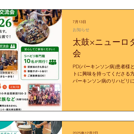
7月13日
お知らせ
太鼓×ニューロ
会
PD(パーキンソン病)患者
トに興味を持ってくださる
パーキンソン病のリハビリ
み合わせたニューロダンス
増進や孤独の解消、そして
開発を進めているエクサド
全国各地から参加するパー
専門スタッフも佐渡に集い
ンソン病について学び、交流
み、午後のみの参加も可能
2025年12月2日