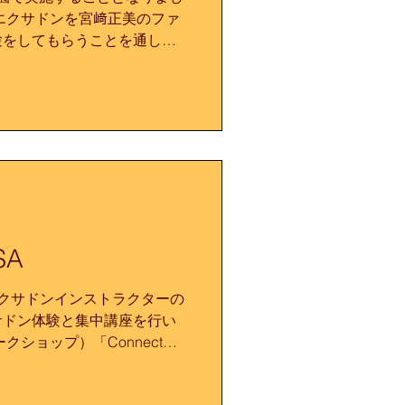
エクサドンを宮﨑正美のファ
験をしてもらうことを通し
でもらうことを目的に開催さ
がある方や実際に体験してみ
SA
クサドンインストラクターの
サドン体験と集中講座を行い
クショップ）「Connect
ATC 今年、アリゾナ州フェニック
rth...