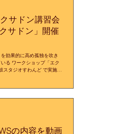
】 開催日：2026年10月3
ンス研究会 協力：公益財団法
エクサドン講習会
たこう館 講師：エクサドンファ
鼓童）、ニューロダンス講
クサドン」開催
学教授） 定員：先着15名
エクサドン体験料2,500円
） 募集方法： 【お問い合わ
らのご参加→締め切りまし
ィを効果的に高め孤独を吹き
いる ワークショップ「エク
太鼓スタジオすわんど で実施い
たでも参加できる「エクサド
え方やファシリテートするこ
」の2つのプログラムを行い
を一つに。他社への思いやり
みませんか？ 是非お気軽に
026年2月22日（日）〜2月
埼玉県さいたま市、 和太鼓スタ
1 埼玉県さいたま市中央区新都
WSの内容を動画