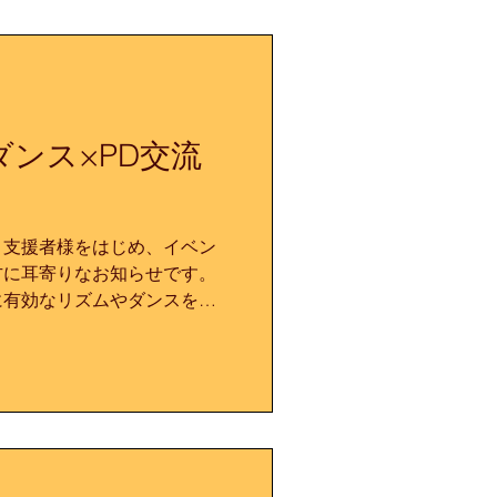
ダンス×PD交流
様と支援者様をはじめ、イベン
方に耳寄りなお知らせです。
に有効なリズムやダンスを組
と、和太鼓をベースとし健康
心の成長を謳ってプログラム
ンのセッションを行います。
キンソン病患者様とリハビリ
ますので、この機会にパーキ
してみませんか。 午前の
です。お申込時にご希望をお