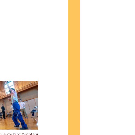
: Tomohiro Yonetani