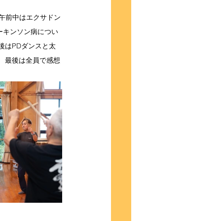
 午前中はエクサドン
ーキンソン病につい
後はPDダンスと太
 最後は全員で感想