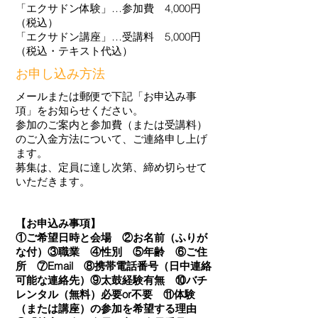
「エクサドン体験」…参加費 4,000円
（税込）
「エクサドン講座」…受講料 5,000円
（税込・テキスト代込）
お申し込み方法
メールまたは郵便で下記「お申込み事
項」をお知らせください。
参加のご案内と参加費（または受講料）
のご入金方法について、ご連絡申し上げ
ます。
​募集は、定員に達し次第、締め切らせて
いただきます。
【お申込み事項】
①ご希望日時と会場 ②お名前（ふりが
な付）③職業 ④性別 ⑤年齢 ⑥ご住
所 ⑦Email ⑧携帯電話番号（日中連絡
可能な連絡先）⑨太鼓経験有無 ⑩バチ
レンタル（無料）必要or不要 ⑪体験
（または講座）の参加を希望する理由