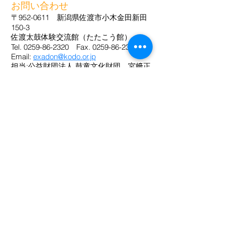
お問い合わせ
〒952-0611 新潟県佐渡市小木金田新田
150-3
佐渡太鼓体験交流館（たたこう館）
Tel. 0259-86-2320 Fax. 0259-86-2385
Email:
exadon@kodo.or.jp
担当:公益財団法人 鼓童文化財団 宮﨑正
美・米谷友宏
​（月曜休館・祝日の場合翌火曜休館）
〈備考〉
「エクサドン」は「エクササイズ（運
動）」+「佐渡」+「ドン（太鼓の音）」
を合わせた造語で、鼓童文化財団と森本
芳典氏の共同登録商標です。