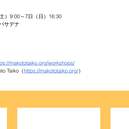
）9:00～7日（日）16:30
パサデナ
tps://makototaiko.org/workshops/
 Taiko（
https://makototaiko.org/
）