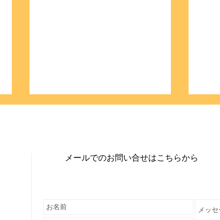
メールでのお問い合せはこちらから
《受付終了 》エクサドン講習
エク
会「しなしなとエクサドン」
動画
開催のお知らせ
（9/