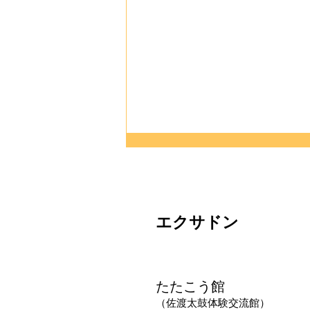
エクサドン
太鼓×ニューロダンス×PD交
たたこう館
流会
（佐渡太鼓体験交流館）