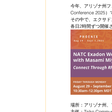
今年、アリゾナ州フェニック
Conference 
その中で、エクサドンの
各日2時間ずつ開催
場所：アリゾナ州、
主催：Taiko Communit